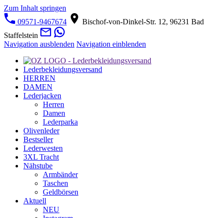
Zum Inhalt springen
09571-9467674
Bischof-von-Dinkel-Str. 12, 96231 Bad
Staffelstein
Navigation ausblenden
Navigation einblenden
Lederbekleidungsversand
HERREN
DAMEN
Lederjacken
Herren
Damen
Lederparka
Olivenleder
Bestseller
Lederwesten
3XL Tracht
Nähstube
Armbänder
Taschen
Geldbörsen
Aktuell
NEU