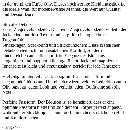
in der trendigen Farbe Oliv. Dieses hochwertige Kleidungsstück ist
die ideale Wahl für modebewusste Männer, die Wert auf Qualität
und Design legen.
Stilvolle Details:
Edles Ziegenveloursleder: Das feine Ziegenveloursleder verleiht der
Jacke eine luxuriöse Textur und sorgt für ein angenehmes
Tragegefühl.
Strickkragen, Strickbund und Strickbündchen: Diese klassischen
Details bieten nicht nur zusätzlichen Komfort, sondern
unterstreichen auch die sportliche Eleganz des Blousons.
Ungefüttert und nappiert: Die ungefütterte Jacke mit nappierter
Innenseite ist leicht und atmungsaktiv, perfekt für jede Jahreszeit.
Vielseitig kombinierbar: Ob lässig mit Jeans und T-Shirt oder
elegant mit Chinos und Hemd – der Ziegenvelours Lederblouson in
Oliv passt zu jedem Look und verleiht jedem Outfit eine stilvolle
Note.
Perfekte Passform: Der Blouson ist so konzipiert, dass er eine
optimale Passform bietet und sich deinem Körper perfekt anpasst,
während der Strickkragen, -bund und -bündchen zusätzlichen Halt
und Komfort bieten.
Größe 50