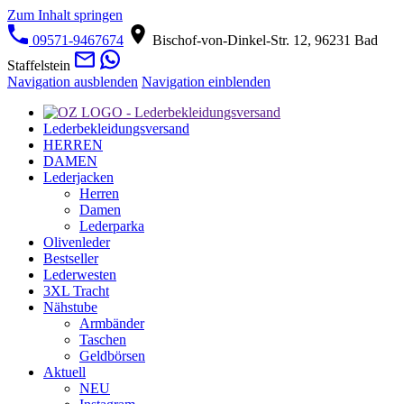
Zum Inhalt springen
09571-9467674
Bischof-von-Dinkel-Str. 12, 96231 Bad
Staffelstein
Navigation ausblenden
Navigation einblenden
Lederbekleidungsversand
HERREN
DAMEN
Lederjacken
Herren
Damen
Lederparka
Olivenleder
Bestseller
Lederwesten
3XL Tracht
Nähstube
Armbänder
Taschen
Geldbörsen
Aktuell
NEU