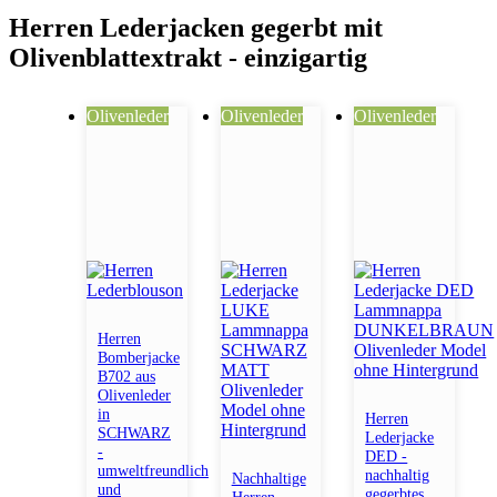
Herren Lederjacken gegerbt mit
Olivenblattextrakt - einzigartig
Olivenleder
Olivenleder
Olivenleder
Herren
Bomberjacke
B702 aus
Olivenleder
in
Herren
SCHWARZ
Lederjacke
-
DED -
umweltfreundlich
nachhaltig
Nachhaltige
und
gegerbtes
Herren