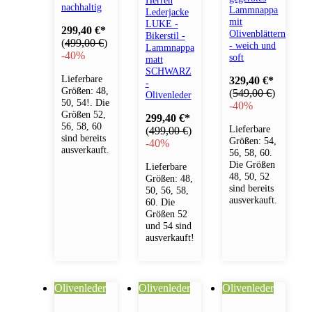
nachhaltig
Lammnappa
Lederjacke
mit
LUKE -
299,40 €
*
Olivenblättern
Bikerstil -
(
499,00 €
)
- weich und
Lammnappa
-
40%
soft
matt
SCHWARZ
Lieferbare
329,40 €
*
-
Größen: 48,
(
549,00 €
)
Olivenleder
50, 54!. Die
-
40%
Größen 52,
299,40 €
*
56, 58, 60
Lieferbare
(
499,00 €
)
sind bereits
Größen: 54,
-
40%
ausverkauft.
56, 58, 60.
Die Größen
Lieferbare
48, 50, 52
Größen: 48,
sind bereits
50, 56, 58,
ausverkauft.
60. Die
Größen 52
und 54 sind
ausverkauft!
Olivenleder
Olivenleder
Olivenleder