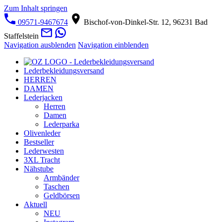
Zum Inhalt springen
09571-9467674
Bischof-von-Dinkel-Str. 12, 96231 Bad
Staffelstein
Navigation ausblenden
Navigation einblenden
Lederbekleidungsversand
HERREN
DAMEN
Lederjacken
Herren
Damen
Lederparka
Olivenleder
Bestseller
Lederwesten
3XL Tracht
Nähstube
Armbänder
Taschen
Geldbörsen
Aktuell
NEU