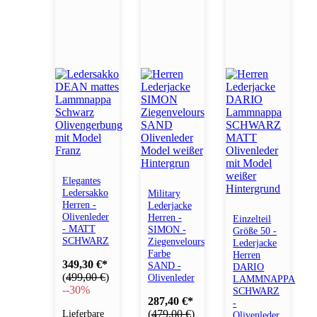
Elegantes
Ledersakko
Military
Herren -
Lederjacke
Olivenleder
Herren -
Einzelteil
- MATT
SIMON -
Größe 50 -
SCHWARZ
Ziegenvelours
Lederjacke
Farbe
Herren
349,30 €
*
SAND -
DARIO
(
499,00 €
)
Olivenleder
LAMMNAPPA
-
-30%
SCHWARZ
287,40 €
*
-
Lieferbare
(
479,00 €
)
Olivenleder