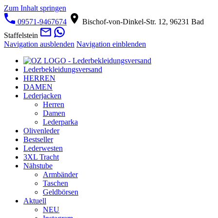
Zum Inhalt springen
09571-9467674
Bischof-von-Dinkel-Str. 12, 96231 Bad
Staffelstein
Navigation ausblenden
Navigation einblenden
Lederbekleidungsversand
HERREN
DAMEN
Lederjacken
Herren
Damen
Lederparka
Olivenleder
Bestseller
Lederwesten
3XL Tracht
Nähstube
Armbänder
Taschen
Geldbörsen
Aktuell
NEU